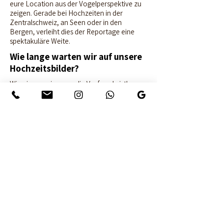
eure Location aus der Vogelperspektive zu
zeigen. Gerade bei Hochzeiten in der
Zentralschweiz, an Seen oder in den
Bergen, verleiht dies der Reportage eine
spektakuläre Weite.
Wie lange warten wir auf unsere
Hochzeitsbilder?
Wir wissen, wie gross die Vorfreude ist!
Deshalb erhaltet ihr bereits innerhalb von 48
Stunden eine erste Vorschau mit ca. 1 bis 3
Highlight Bildern für Dankeskarten oder
Social Media. Die komplette, bearbeitete
Reportage bekommt ihr in der Regel
innerhalb von 4 Wochen in einer
geschützten Online Galerie.
Was passiert, wenn der Fotograf
krank wird?
Sicherheit geht vor. Wir verfügen über ein
starkes Netzwerk an professionellen
Hochzeitsfotografen und Second Shootern.