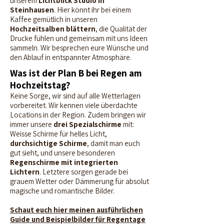
unserem
Lichtblick Studio in
Steinhausen
. Hier könnt ihr bei einem
Kaffee gemütlich in unseren
Hochzeitsalben blättern
, die Qualität der
Drucke fühlen und gemeinsam mit uns Ideen
sammeln. Wir besprechen eure Wünsche und
den Ablauf in entspannter Atmosphäre.
Was ist der Plan B bei Regen am
Hochzeitstag?
Keine Sorge, wir sind auf alle Wetterlagen
vorbereitet. Wir kennen viele überdachte
Locations in der Region. Zudem bringen wir
immer unsere
drei Spezialschirme
mit:
Weisse Schirme für helles Licht,
durchsichtige Schirme
, damit man euch
gut sieht, und unsere besonderen
Regenschirme mit integrierten
Lichtern
. Letztere sorgen gerade bei
grauem Wetter oder Dämmerung für absolut
magische und romantische Bilder.
Schaut euch hier meinen ausführlichen
Guide und Beispielbilder für Regentage