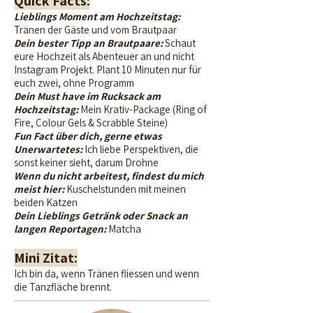
Quick Facts:
Lieblings Moment am Hochzeitstag:
Tränen der Gäste und vom Brautpaar
Dein bester Tipp an Brautpaare:
Schaut
eure Hochzeit als Abenteuer an und nicht
Instagram Projekt. Plant 10 Minuten nur für
euch zwei, ohne Programm
Dein Must have im Rucksack am
Hochzeitstag:
Mein Krativ-Package (Ring of
Fire, Colour Gels & Scrabble Steine
)
Fun Fact über dich, gerne etwas
Unerwartetes:
Ich liebe Perspektiven, die
sonst keiner sieht, darum Drohne
Wenn du nicht arbeitest, findest du mich
meist hier:
Kuschelstunden mit meinen
beiden Katzen
Dein Lieblings Getränk oder Snack an
langen Reportagen:
Matcha
Mini Zitat:
​Ich bin da, wenn Tränen fliessen und wenn
die Tanzfläche brennt.