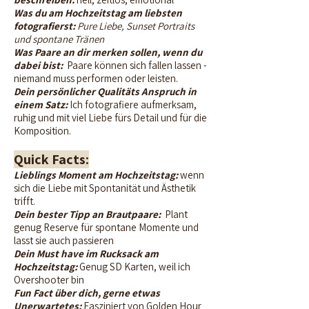
Was du am Hochzeitstag am liebsten
fotografierst:
Pure Liebe, Sunset Portraits
und spontane Tränen
Was Paare an dir merken sollen, wenn du
dabei bist:
Paare können sich fallen lassen -
niemand muss performen oder leisten.
Dein persönlicher Qualitäts Anspruch in
einem Satz:
Ich fotografiere aufmerksam,
ruhig und mit viel Liebe fürs Detail und für die
Komposition.
Quick Facts:
Lieblings Moment am Hochzeitstag:
wenn
sich die Liebe mit Spontanität und Ästhetik
trifft.
Dein bester Tipp an Brautpaare:
Plant
genug Reserve für spontane Momente und
lasst sie auch passieren
Dein Must have im Rucksack am
Hochzeitstag:
Genug SD Karten, weil ich
Overshooter bin
Fun Fact über dich, gerne etwas
Unerwartetes:
Fasziniert von Golden Hour