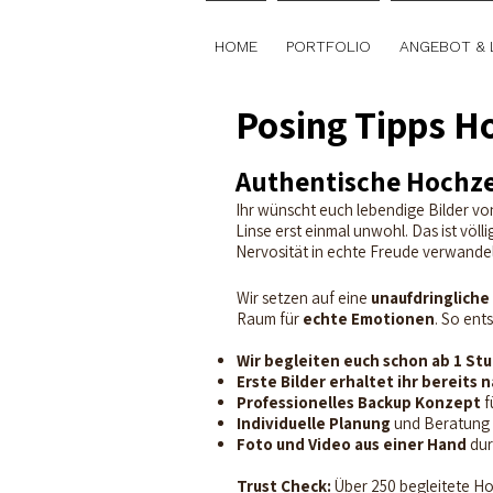
HOME
PORTFOLIO
ANGEBOT & 
Posing Tipps Ho
Authentische Hochzei
Ihr wünscht euch lebendige Bilder von
Linse erst einmal unwohl. Das ist völ
Nervosität in echte Freude verwandel
Wir setzen auf eine
unaufdringliche
Raum für
echte Emotionen
. So ent
Wir begleiten euch schon ab 1 St
Erste Bilder erhaltet ihr bereits
Professionelles Backup Konzept
f
Individuelle Planung
und Beratung v
Foto und Video aus einer Hand
dur
Trust Check:
Über 250 begleitete Hoc