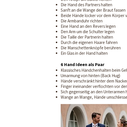
Die Hand des Partners halten
Sanft an die Wange der Braut fassen
Beide Hände locker vor dem Körper 
Die Armbanduhr richten
Eine Hand an den Revers legen
Den Arm um die Schulter legen
Die Taille der Partnerin halten
Durch die eigenen Haare fahren
Die Manschettenknöpfe berühren
Ein Glas in der Hand halten
6 Hand Ideen als Paar
Klassisches Händchenhalten beim G
Umarmung von hinten (Back Hug)
Hände verschränkt hinter dem Nacke
Finger ineinander verflochten vor d
Sich gegenseitig an den Unterarmen 
Wange an Wange, Hände umschliessen