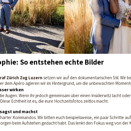
ophie: So entstehen echte Bilder
af Zürich Zug Luzern
setzen wir auf den dokumentarischen Stil. Wir b
er dem Apéro agieren wir im Hintergrund, um die unbewachten Momente
ser wirken
n die Augen. Wenn ihr jedoch gemeinsam über einen Insiderwitz lacht oder 
iese Echtheit ist es, die eure Hochzeitsfotos zeitlos macht.
sagst und machst
 harter Kommandos. Wir bitten euch beispielsweise, ein paar Schritte 
Morgen beim Aufstehen gedacht habt. Das lenkt den Fokus weg von der 