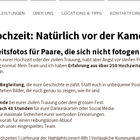
LEISTUNGEN
ÜBER UNS
LOCATIONS & TIPPS
KONTAKTFOR
chzeit: Natürlich vor der Kam
tsfotos für Paare, die sich nicht fotogen
 eurer Hochzeit oder der zivilen Trauung, habt aber Angst vor steifen Po
lig normal. Mein Team und ich haben
Erfahrung aus über 250 Hochzeit
n.
 Begleitung
, die eure Geschichte erzählt. Statt euch in unbequeme Pos
stehen Bilder, die euch genau so zeigen, wie ihr seid.
unde
bei eurer zivilen Trauung oder dem grossen Fest.
 nach 48 Stunden
für eure Dankeskarten oder Social Media.
ür maximale Sicherheit eurer wertvollen Erinnerungen.
orab für einen reibungslosen Ablauf.
ch unser eingespieltes Team.
hzeiten | Lieferung der Highlights innert 48h | Verlässliche Kommunika