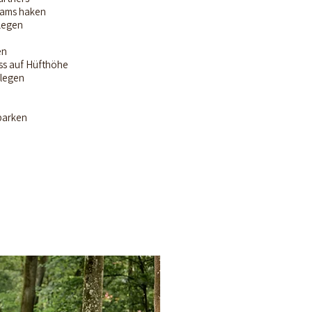
igams haken
 legen
en
ss auf Hüfthöhe
 legen
parken