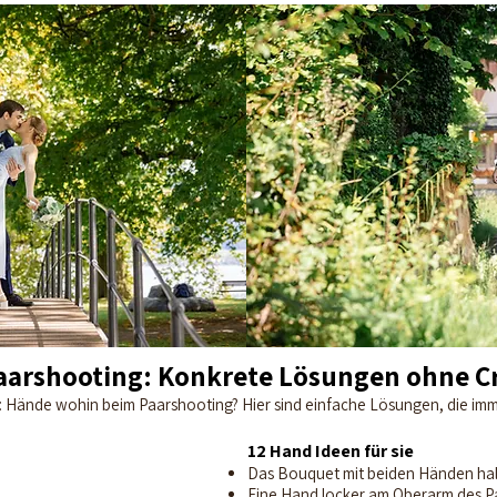
arshooting: Konkrete Lösungen ohne C
e: Hände wohin beim Paarshooting? Hier sind einfache Lösungen, die imm
12 Hand Ideen für sie
Das Bouquet mit beiden Händen ha
Eine Hand locker am Oberarm des P