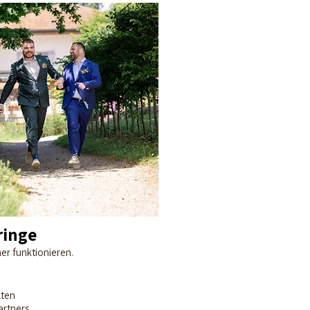
ringe
er funktionieren.
lten
artners