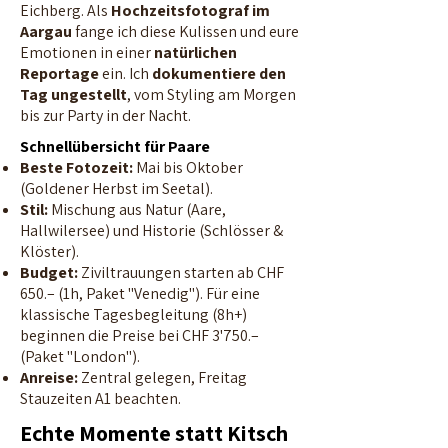
Eichberg. Als
Hochzeitsfotograf im
Aargau
fange ich diese Kulissen und eure
Emotionen in einer
natürlichen
Reportage
ein. Ich
dokumentiere den
Tag ungestellt
, vom Styling am Morgen
bis zur Party in der Nacht.
Schnellübersicht für Paare
Beste Fotozeit:
Mai bis Oktober
(Goldener Herbst im Seetal).
Stil:
Mischung aus Natur (Aare,
Hallwilersee) und Historie (Schlösser &
Klöster).
Budget:
Ziviltrauungen starten ab CHF
650.– (1h, Paket "Venedig"). Für eine
klassische Tagesbegleitung (8h+)
beginnen die Preise bei CHF 3'750.–
(Paket "London").
Anreise:
Zentral gelegen, Freitag
Stauzeiten A1 beachten.
Echte Momente statt Kitsch