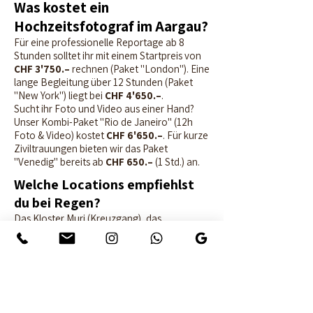
Was kostet ein
Hochzeitsfotograf im Aargau?
Für eine professionelle Reportage ab 8
Stunden solltet ihr mit einem Startpreis von
CHF 3'750.–
rechnen (Paket "London"). Eine
lange Begleitung über 12 Stunden (Paket
"New York") liegt bei
CHF 4'650.–
.
Sucht ihr Foto und Video aus einer Hand?
Unser Kombi-Paket "Rio de Janeiro" (12h
Foto & Video) kostet
CHF 6'650.–
. Für kurze
Ziviltrauungen bieten wir das Paket
"Venedig" bereits ab
CHF 650.–
(1 Std.) an.
Welche Locations empfiehlst
du bei Regen?
Das Kloster Muri (Kreuzgang), das
Stapferhaus in Lenzburg oder die Arkaden in
der Altstadt von Aarau bieten tolles Licht und
Schutz vor Nässe. Auch das Foyer der
Seerose ist sehr hell.
Wie weit fährst du im Aargau?
Ich decke den ganzen Kanton ab. Egal ob